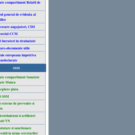
tate compartiment Relatii de
a
ul general de evidenta al
tilor
ecesare angajatori, CIM
 social-CCM
 lucratori in strainatate
are+documente utile
ie europeana impotriva
 nedeclarate
SSM
tate compartiment Sanatate
tate Munca
eghere piata
ri SSM
i externe de prevenire si
ie
irotehnicieni si artificieri
zati VN
statare si sanctionare
ventii in urma cercetarilor