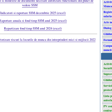
l si modelele de documente necesare autorizarii functionarii din punct de
Activi
vedere SSM
Munc
Registr
Indicatori si raportare SSM decembrie 2025 (excel)
salaria
Raportare anuala si fond timp SSM anul 2025 (excel)
Acte n
Dialog
Repartizare fond timp SSM anul 2024 (excel)
Ghiduri
orizare riscuri la locurile de munca din intreprinderi mici si mijlocii 2022
Formul
Campan
muncii
Activi
Securi
Suprav
Ghidu
Servici
protect
Lista p
autori
PV con
contra