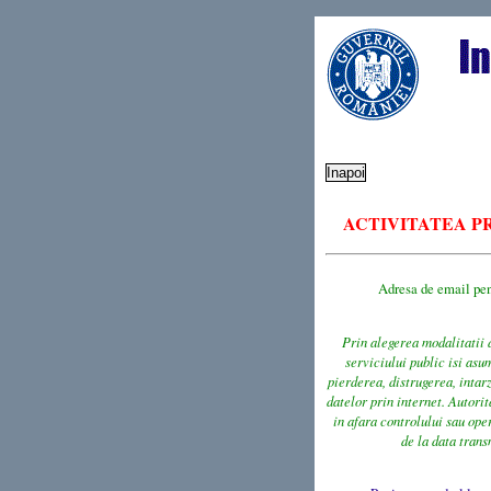
ACTIVITATEA P
Adresa de email pent
Prin alegerea modalitatii 
serviciului public isi asu
pierderea, distrugerea, intar
datelor prin internet. Autorit
in afara controlului sau ope
de la data trans