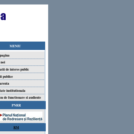
MENIU
pagina
 noi
tii de interes public
ii publice
arenta
tate institutionala
m de functionare si audiente
PNRR
RM