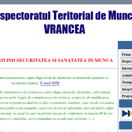
Prima 
RIVIND SECURITATEA SI SANATATEA IN MUNCA
Despre
Informa
Achizit
ru transmiterea copiei dupa actul de identitate in domeniul sanatatii si
Transp
securitatii muncii :
E-mail SSM
Integri
de transmitere electronica a copiei dupa cartea de identitate, solicitantul
Progra
ma riscurile legate de comunicarea electronica, respectiv de modificarea,
zierea in primirea datelor si alte evenimente similare, care tin de circulatia
atea publica nu raspunde cu privire la riscul informatic privind datele aflate
rational. in cazul in care nu primiti mesaj de confirmare in maxim 48 de ore
miterii e-mailului, va recomandam sa va adresati telefonic (...).